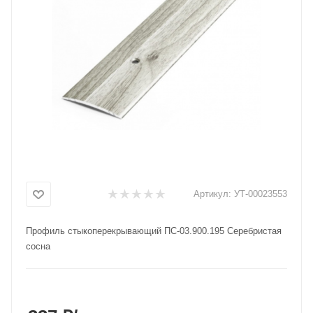
Добавляйте товары
в корзину
Оплачивайте сегодня только
25
% картой любого банка
Получайте товар
выбранный способом
Артикул:
УТ-00023553
Оставшиеся
75
% будут
списываться
с вашей карты
Профиль стыкоперекрывающий ПС-03.900.195 Серебристая
по
25
%
каждые 2 недели
сосна
Подробнее