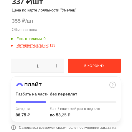
337 ₽
/шт
об оплате Плайтом
Цена по карте лояльности "Умелец"
355
₽
/шт
Обычная цена.
Остались вопросы?
25
Есть в наличии
: 0
8 800 302-02-51
Интернет-магазин
: 113
plait.ru
раз в 2
недели
В КОРЗИНУ
Разбить на части
без переплат
Сегодня
Еще 5 платежей раз в неделю
88,75
₽
по 53
,25 ₽
Самовывоз возможен сразу после поступления заказа на