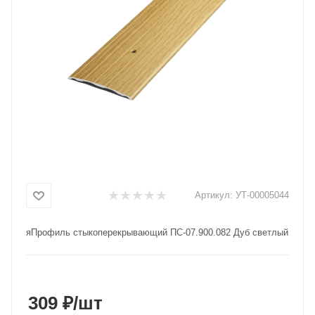
Добавляйте товары
в корзину
Оплачивайте сегодня только
25
% картой любого банка
Получайте товар
выбранный способом
Артикул:
УТ-00005044
Оставшиеся
75
% будут
списываться
с вашей карты
яПрофиль стыкоперекрывающий ПС-07.900.082 Дуб светлый
по
25
%
каждые 2 недели
309 ₽
/шт
Подробнее