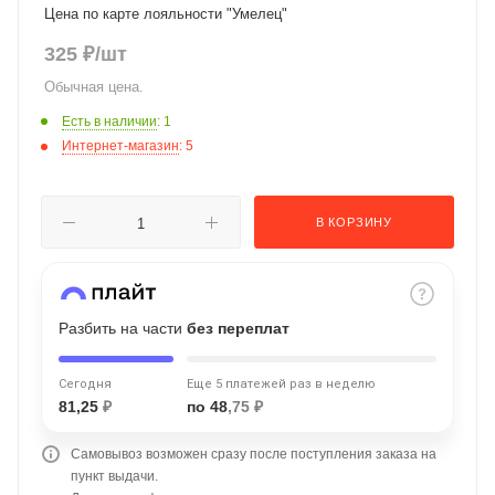
Цена по карте лояльности "Умелец"
об оплате Плайтом
325
₽
/шт
Обычная цена.
Есть в наличии
: 1
Остались вопросы?
25
Интернет-магазин
: 5
8 800 302-02-51
plait.ru
раз в 2
недели
В КОРЗИНУ
Разбить на части
без переплат
Сегодня
Еще 5 платежей раз в неделю
81,25
₽
по 48
,75 ₽
Самовывоз возможен сразу после поступления заказа на
пункт выдачи.