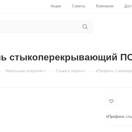
Акции
Советы
Компания
Дос
ь стыкоперекрывающий ПС-
—
—
—
Напольные покрытия
Стыки и пороги
яПрофиль стыкопер
Для клиентов всех банков
Разбейте
оплату
на части
без
переплат
яПрофиль сты
График платежей