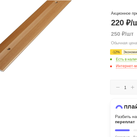
Акционное пр
Сегодня
220 ₽
/
25
%
250
₽
/шт
Обычная цена
-
12
%
Эконом
Есть в нали
Добавляйте товары
в корзину
Интернет-м
Оплачивайте сегодня только
25
% картой любого банка
Получайте товар
выбранный способом
Разбить на
переплат