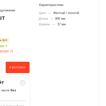
Характеристики
едложение
Цвет
—
Жёлтый / золотой
шт
Длина
—
900 мм
Ширина
—
37 мм
.
ия
30
₽
чии
: 0
агазин
: 11
В КОРЗИНУ
 части
без