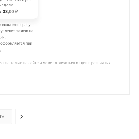
ще 5 платежей раз
 неделю
о 33
,00 ₽
 возможен сразу
тупления заказа на
чи.
- оформляется при
;
льна только на сайте и может отличаться от цен в розничных
ТА
ДОСТАВКА