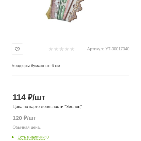
Добавляйте товары
в корзину
Оплачивайте сегодня только
25
% картой любого банка
Артикул:
УТ-00017040
Бордюры бумажные 6 см
Получайте товар
выбранный способом
Оставшиеся
75
% будут
114 ₽
/шт
списываться
с вашей карты
Цена по карте лояльности "Умелец"
по
25
%
каждые 2 недели
120
₽
/шт
Обычная цена.
Есть в наличии
: 0
Подробнее