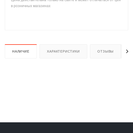
Цена действительна только на сайте и может отличаться от цен
в розничных магазинах
раз в 2 недели
НАЛИЧИЕ
ХАРАКТЕРИСТИКИ
ОТЗЫВЫ