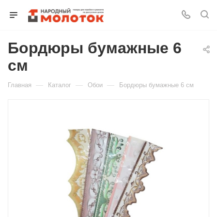
Бордюры бумажные 6
Для клиентов всех банков
см
Разбейте
—
—
—
Главная
Каталог
Обои
Бордюры бумажные 6 см
оплату
на части
без переплат
График платежей
Сегодня
25
%