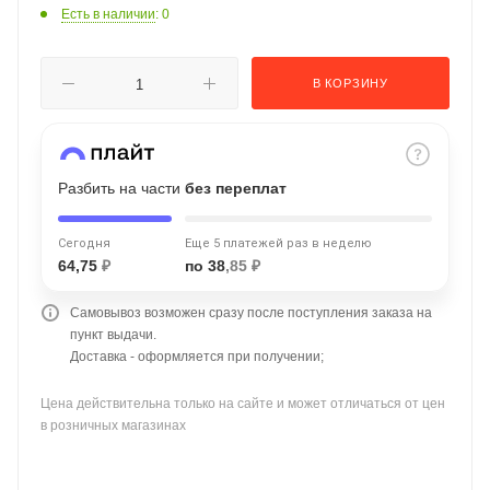
Есть в наличии
: 0
об оплате Плайтом
В КОРЗИНУ
Остались вопросы?
25
8 800 302-02-51
Разбить на части
без переплат
plait.ru
раз в 2
недели
Сегодня
Еще 5 платежей раз в неделю
64,75
₽
по 38
,85 ₽
Самовывоз возможен сразу после поступления заказа на
пункт выдачи.
Доставка - оформляется при получении;
Цена действительна только на сайте и может отличаться от цен
в розничных магазинах