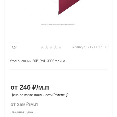
Добавляйте товары
в корзину
Оплачивайте сегодня только
25
% картой любого банка
Артикул:
УТ-00017105
Получайте товар
Угол внешний 50В RAL 3005 т.вино
выбранный способом
Оставшиеся
75
% будут
списываться
с вашей карты
от 246 ₽
/м.п
по
25
%
каждые 2 недели
Цена по карте лояльности "Умелец"
от
259
₽
/м.п
Обычная цена.
Подробнее