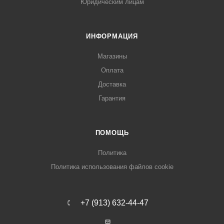
Юридическим лицам
об оплате Плайтом
ИНФОРМАЦИЯ
Магазины
Остались вопросы?
25
Оплата
8 800 302-02-51
Доставка
plait.ru
раз в 2
Гарантия
недели
ПОМОЩЬ
Политика
Политика использования файлов cookie
+7 (913) 632-44-47