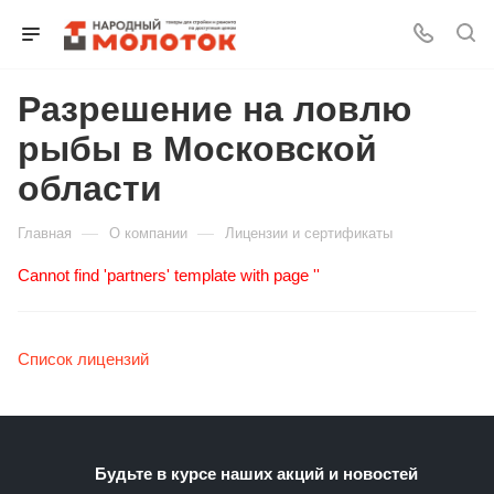
Разрешение на ловлю
Для клиентов всех банков
рыбы в Московской
Разбейте
области
оплату
на части
—
—
Главная
О компании
Лицензии и сертификаты
без переплат
Cannot find 'partners' template with page ''
График платежей
Список лицензий
Сегодня
25
%
Будьте в курсе наших акций и новостей