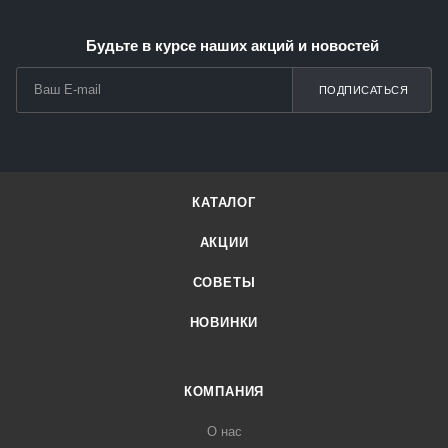
об оплате Плайтом
Будьте в курсе наших акций и новостей
ПОДПИСАТЬСЯ
Остались вопросы?
25
8 800 302-02-51
plait.ru
раз в 2
недели
КАТАЛОГ
АКЦИИ
СОВЕТЫ
НОВИНКИ
КОМПАНИЯ
О нас