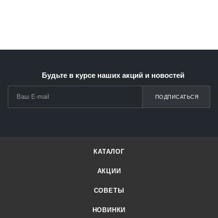
об оплате Плайтом
Остались вопросы?
25
8 800 302-02-51
Будьте в курсе наших акций и новостей
plait.ru
раз в 2
недели
ПОДПИСАТЬСЯ
КАТАЛОГ
АКЦИИ
СОВЕТЫ
НОВИНКИ