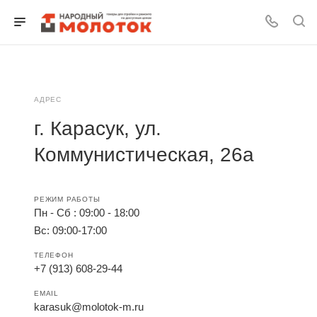
Для клиентов всех банков
АДРЕС
Разбейте
г. Карасук, ул.
оплату
на части
Коммунистическая, 26а
без переплат
РЕЖИМ РАБОТЫ
Пн - Сб : 09:00 - 18:00
График платежей
Вс: 09:00-17:00
ТЕЛЕФОН
Сегодня
+7 (913) 608-29-44
25
%
EMAIL
karasuk@molotok-m.ru