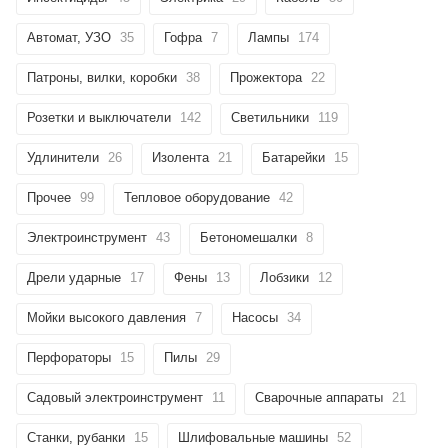
Автомат, УЗО
35
Гофра
7
Лампы
174
Патроны, вилки, коробки
38
Прожектора
22
Розетки и выключатели
142
Светильники
119
Удлинители
26
Изолента
21
Батарейки
15
Прочее
99
Тепловое оборудование
42
Электроинструмент
43
Бетономешалки
8
Дрели ударные
17
Фены
13
Лобзики
12
Мойки высокого давления
7
Насосы
34
Перфораторы
15
Пилы
29
Садовый электроинструмент
11
Сварочные аппараты
21
Станки, рубанки
15
Шлифовальные машины
52