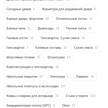
об оплате Плайтом
Складные двери
4
Фурнитура для раздвижной двери
6
Банные двери, форточки
30
Отопительные котлы
14
Банные печи
11
Дымоходы
33
Печное литье
47
Остались вопросы?
25
8 800 302-02-51
Газовые котлы
22
Гипсокартон. Сухие смеси
15
plait.ru
раз в 2
Гипсокартон
7
Клеевые составы
13
Сухие смеси
57
недели
Шпатлёвка готовая
37
Штукатурка
13
Комплектующие к гипсокартону
24
Напольные покрытия
87
Линолеум
1
Ламинат
34
Напольные плинтусы и аксессуары
217
Ковры и коврики для интерьера
72
Стыки и пороги
210
Кварцвиниловая плитка (SPC)
4
Обои
13