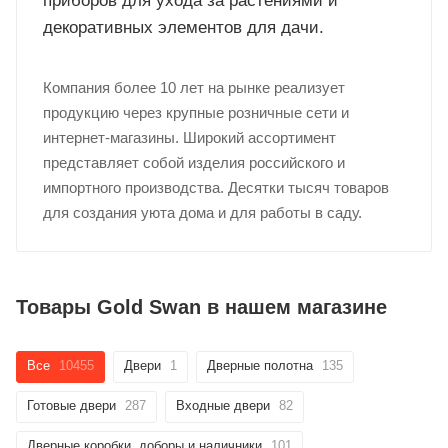
приборов для ухода за растениями и
декоративных элементов для дачи.
Добавляйте товары
в корзину
Компания более 10 лет на рынке реализует
продукцию через крупные розничные сети и
Оплачивайте сегодня только
интернет-магазины. Широкий ассортимент
25
% картой любого банка
представляет собой изделия российского и
импортного производства. Десятки тысяч товаров
Получайте товар
для создания уюта дома и для работы в саду.
выбранный способом
Оставшиеся
75
% будут
Товары Gold Swan в нашем магазине
списываться
с вашей карты
по
25
%
каждые 2 недели
Все
10455
Двери
1
Дверные полотна
135
Готовые двери
287
Входные двери
82
Подробнее
Дверные коробки, доборы и наличники
101