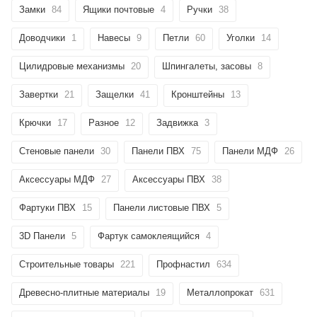
Замки
84
Ящики почтовые
4
Ручки
38
Доводчики
1
Навесы
9
Петли
60
Уголки
14
Цилидровые механизмы
20
Шпингалеты, засовы
8
Завертки
21
Защелки
41
Кронштейны
13
Крючки
17
Разное
12
Задвижка
3
Стеновые панели
30
Панели ПВХ
75
Панели МДФ
26
Аксессуары МДФ
27
Аксессуары ПВХ
38
Фартуки ПВХ
15
Панели листовые ПВХ
5
3D Панели
5
Фартук самоклеящийся
4
Строительные товары
221
Профнастил
634
Древесно-плитные материалы
19
Металлопрокат
631