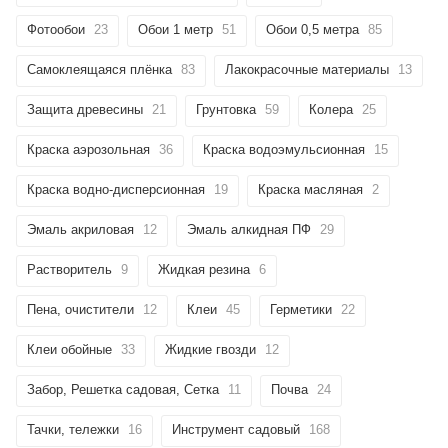
Фотообои
23
Обои 1 метр
51
Обои 0,5 метра
85
Самоклеящаяся плёнка
83
Лакокрасочные материалы
13
Защита древесины
21
Грунтовка
59
Колера
25
Краска аэрозольная
36
Краска водоэмульсионная
15
раз в 2 недели
Краска водно-дисперсионная
19
Краска масляная
2
Эмаль акриловая
12
Эмаль алкидная ПФ
29
Растворитель
9
Жидкая резина
6
Пена, очистители
12
Клеи
45
Герметики
22
Клеи обойные
33
Жидкие гвозди
12
Забор, Решетка садовая, Сетка
11
Почва
24
Тачки, тележки
16
Инструмент садовый
168