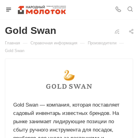
Gold Swan
Для клиентов всех банков
—
—
—
Главная
Справочная информация
Производители
Разбейте
Gold Swan
оплату
на части
без переплат
График платежей
Gold Swan — компания, которая поставляет
садовый инвентарь известных брендов. На
Сегодня
25
%
рынке занимает лидирующие позиции по
сбыту ручного инструмента для посадок,