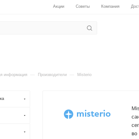
Акции
Советы
Компания
Дос
—
—
ая информация
Производители
Misterio
ка
Для клиентов всех банков
Mi
са
Разбейте
оплату
на части
без
се
переплат
во