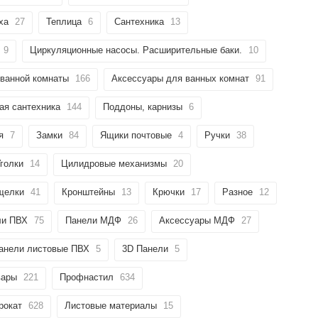
ха
27
Теплица
6
Сантехника
13
9
Циркуляционные насосы. Расширительные баки.
10
ванной комнаты
166
Аксессуары для ванных комнат
91
ая сантехника
144
Поддоны, карнизы
6
я
7
Замки
84
Ящики почтовые
4
Ручки
38
голки
14
Цилидровые механизмы
20
щелки
41
Кронштейны
13
Крючки
17
Разное
12
ли ПВХ
75
Панели МДФ
26
Аксессуары МДФ
27
анели листовые ПВХ
5
3D Панели
5
вары
221
Профнастил
634
рокат
628
Листовые материалы
15