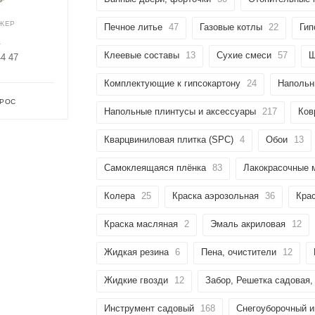
ЖЕР
Печное литье
47
Газовые котлы
22
Гип
Оставшиеся
75
% будут
списываться
с вашей карты
Клеевые составы
13
Сухие смеси
57
Ш
44 47
по
25
%
каждые 2 недели
Комплектующие к гипсокартону
24
Напольн
ПРОС
Напольные плинтусы и аксессуары
217
Ков
Кварцвиниловая плитка (SPC)
4
Обои
13
Подробнее
об оплате Плайтом
Самоклеящаяся плёнка
83
Лакокрасочные 
Колера
25
Краска аэрозольная
36
Кра
25
Краска масляная
2
Эмаль акриловая
12
раз в 2
Остались вопросы?
недели
Жидкая резина
6
Пена, очистители
12
8 800 302-02-51
Жидкие гвозди
12
Забор, Решетка садовая,
plait.ru
Инструмент садовый
168
Снегоуборочный и