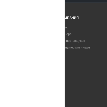
КАТАЛОГ
КОМПАНИЯ
АКЦИИ
О нас
Карьера
СОВЕТЫ
Для поставщиков
НОВИНКИ
Юридическим лицам
2026 © Молоток. Все права защищены.
Разработка сайта
Mahogany