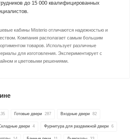
трудников до 15 000 квалифицированных
ециалистов.
евые кабины Misterio отличаются надежностью и
еством. Компания располагает самым большим
ортиментом товаров. Использует различные
ериалы для изготовления. Экспериментирует с
айном и цветовыми решениями.
зине
135
Готовые двери
287
Входные двери
82
Складные двери
4
Фурнитура для раздвижной двери
6
котлы
14
Банные печи
11
Дымоходы
33