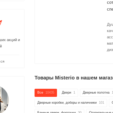
со
сп
График платежей
Душ
кач
Сегодня
асс
25
%
ших акций и
мат
й
диз
ЬСЯ
Добавляйте товары
в корзину
Товары Misterio в нашем мага
Оплачивайте сегодня только
Все
10435
Двери
1
Дверные полотна
25
% картой любого банка
Дверные коробки, доборы и наличники
101
Получайте товар
выбранный способом
Банные двери, форточки
30
Отопительные 