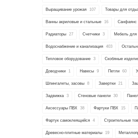
Выращивание урожая
107
Товары для отды
Ванны акриловые и стальные
16
Санфаянс
Радиаторы
27
Счетчики
3
Мебель для 
Водоснабжение и канализация
403
Остальн
Тепловое оборудование
3
Скобяные издели
раз в 2 недели
Доводчики
1
Навесы
9
Петли
60
У
Шпингалеты, засовы
8
Завертки
21
За
Задвижка
3
Стеновые панели
30
Пане
Аксессуары ПВХ
38
Фартуки ПВХ
15
П
Фартук самоклеящийся
4
Строительные то
Древесно-плитные материалы
19
Металлоп