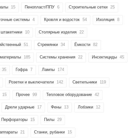
иалы
15
Пенопласт/ППУ
6
Строительные сетки
25
точные системы
4
Кровля и водосток
54
Изоляция
8
 штакетники
10
Столярные изделия
22
яйственный
51
Стремянки
34
Ёмкости
82
 материалы
185
Системы хранения
22
Инсектициды
45
35
Гофра
7
Лампы
174
Розетки и выключатели
142
Светильники
119
15
Прочее
99
Тепловое оборудование
42
Дрели ударные
17
Фены
13
Лобзики
12
Перфораторы
15
Пилы
29
аппараты
21
Станки, рубанки
15