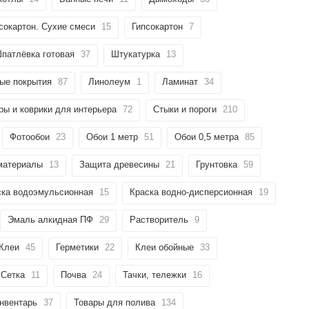
сокартон. Сухие смеси
15
Гипсокартон
7
патлёвка готовая
37
Штукатурка
13
ые покрытия
87
Линолеум
1
Ламинат
34
ры и коврики для интерьера
72
Стыки и пороги
210
Фотообои
23
Обои 1 метр
51
Обои 0,5 метра
85
материалы
13
Защита древесины
21
Грунтовка
59
ска водоэмульсионная
15
Краска водно-дисперсионная
19
Эмаль алкидная ПФ
29
Растворитель
9
Клеи
45
Герметики
22
Клеи обойные
33
 Сетка
11
Почва
24
Тачки, тележки
16
нвентарь
37
Товары для полива
134