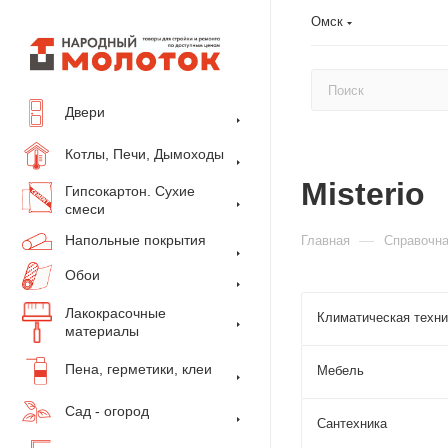
Омск
Двери
Котлы, Печи, Дымоходы
Misterio
Гипсокартон. Сухие
смеси
Напольные покрытия
—
Главная
Справочн
Обои
Лакокрасочные
Климатическая техни
материалы
Пена, герметики, клеи
Мебель
Сад - огород
Сантехника