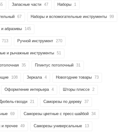
55
Запасные части
47
Наборы
1
тельный
67
Наборы и вспомогательные инструменты
99
 и абразивы
145
713
Ручной инструмент
270
ные и рычажные инструменты
51
отолочная
35
Плинтус потолочный
31
ющие
108
Зеркала
4
Новогодние товары
73
Оформление интерьера
4
Шторы плиссе
2
Дюбель-гвозди
21
Саморезы по дереву
37
ьные
69
Саморезы цветные с пресс-шайбой
34
 и прочее
49
Саморезы универсальные
13