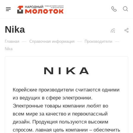
Nika
Для клиентов всех банков
—
—
—
Главная
Справочная информация
Производители
Разбейте
Nika
оплату
на части
без переплат
Корейские производители считаются одними
График платежей
из ведущих в сфере электроники.
Электронные товары компании любят во
Сегодня
всем мире за качество и первоклассный
25
%
дизайн. Продукция пользуются высоким
спросом. лавная цель компании – обеспечить