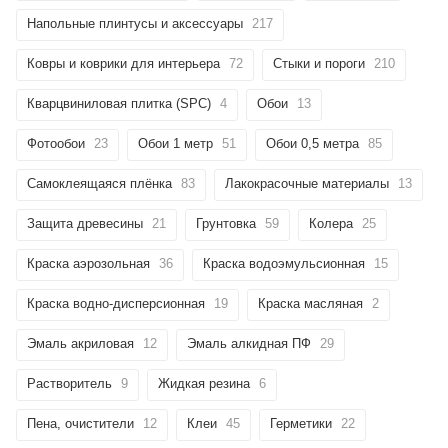
Напольные плинтусы и аксессуары
217
Ковры и коврики для интерьера
72
Стыки и пороги
210
Кварцвиниловая плитка (SPC)
4
Обои
13
Фотообои
23
Обои 1 метр
51
Обои 0,5 метра
85
раз в 2 недели
Самоклеящаяся плёнка
83
Лакокрасочные материалы
13
Защита древесины
21
Грунтовка
59
Колера
25
Краска аэрозольная
36
Краска водоэмульсионная
15
Краска водно-дисперсионная
19
Краска масляная
2
Эмаль акриловая
12
Эмаль алкидная ПФ
29
Растворитель
9
Жидкая резина
6
Пена, очистители
12
Клеи
45
Герметики
22