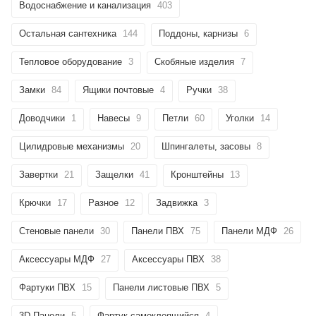
Водоснабжение и канализация
403
Остальная сантехника
144
Поддоны, карнизы
6
Тепловое оборудование
3
Скобяные изделия
7
Замки
84
Ящики почтовые
4
Ручки
38
Доводчики
1
Навесы
9
Петли
60
Уголки
14
Цилидровые механизмы
20
Шпингалеты, засовы
8
Завертки
21
Защелки
41
Кронштейны
13
Крючки
17
Разное
12
Задвижка
3
Стеновые панели
30
Панели ПВХ
75
Панели МДФ
26
Аксессуары МДФ
27
Аксессуары ПВХ
38
Фартуки ПВХ
15
Панели листовые ПВХ
5
3D Панели
5
Фартук самоклеящийся
4