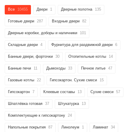
об оплате Плайтом
Все
10455
Двери
1
Дверные полотна
135
Готовые двери
287
Входные двери
82
Дверные коробки, доборы и наличники
101
Остались вопросы?
25
8 800 302-02-51
Складные двери
4
Фурнитура для раздвижной двери
6
plait.ru
раз в 2
Банные двери, форточки
30
Отопительные котлы
14
недели
Банные печи
11
Дымоходы
33
Печное литье
47
Газовые котлы
22
Гипсокартон. Сухие смеси
15
Гипсокартон
7
Клеевые составы
13
Сухие смеси
57
Шпатлёвка готовая
37
Штукатурка
13
Комплектующие к гипсокартону
24
Напольные покрытия
87
Линолеум
1
Ламинат
34