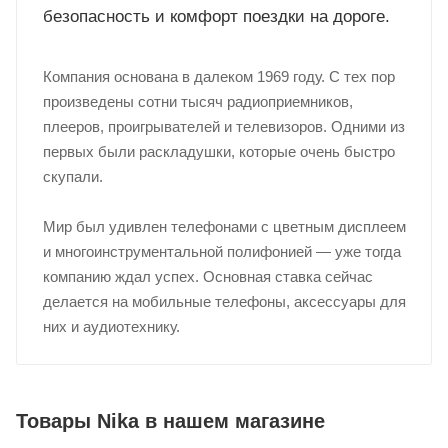
безопасность и комфорт поездки на дороге.
Добавляйте товары
в корзину
Компания основана в далеком 1969 году. С тех пор
произведены сотни тысяч радиоприемников,
Оплачивайте сегодня только
плееров, проигрывателей и телевизоров. Одними из
25
% картой любого банка
первых были раскладушки, которые очень быстро
скупали.
Получайте товар
Мир был удивлен телефонами с цветным дисплеем
выбранный способом
и многоинструментальной полифонией — уже тогда
компанию ждал успех. Основная ставка сейчас
Оставшиеся
75
% будут
делается на мобильные телефоны, аксессуары для
списываться
с вашей карты
них и аудиотехнику.
по
25
%
каждые 2 недели
Товары Nika в нашем магазине
Подробнее